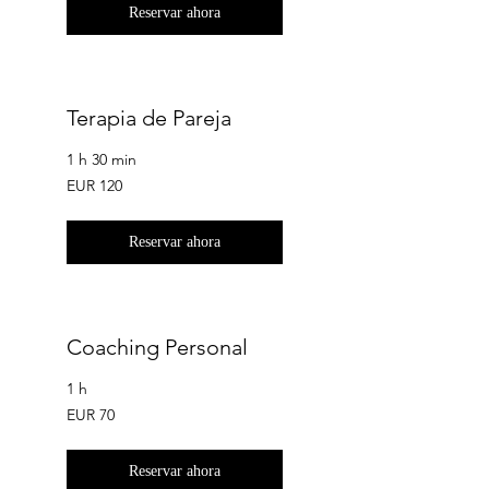
Reservar ahora
Terapia de Pareja
1 h 30 min
120
EUR 120
euros
Reservar ahora
Coaching Personal
1 h
70
EUR 70
euros
Reservar ahora